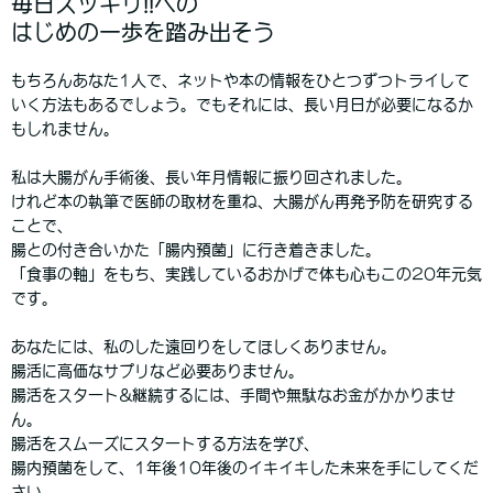
毎日スッキリ!!への
はじめの一歩を踏み出そう
もちろんあなた1人で、ネットや本の情報をひとつずつトライして
いく方法もあるでしょう。でもそれには、長い月日が必要になるか
もしれません。
私は大腸がん手術後、長い年月情報に振り回されました。
けれど本の執筆で医師の取材を重ね、大腸がん再発予防を研究する
ことで、
腸との付き合いかた「腸内預菌」に行き着きました。
「食事の軸」をもち、実践しているおかげで体も心もこの20年元気
です。
あなたには、私のした遠回りをしてほしくありません。
腸活に高価なサプリなど必要ありません。
腸活をスタート&継続するには、手間や無駄なお金がかかりませ
ん。
腸活をスムーズにスタートする方法を学び、
腸内預菌をして、1年後10年後のイキイキした未来を手にしてくだ
さい。